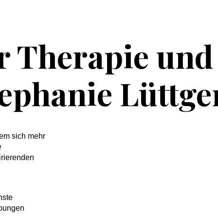
r Therapie und
tephanie Lüttge
dem sich mehr
e
irierenden
nste
Übungen