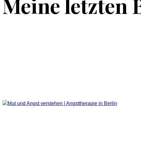
Meine letzten 
Klopfen gegen Angst – Eine Methode zur Selbstregulatio
Gedankenkarussell bei Angstpatienten: Wie Sie aus dem 
Mut – Warum Angst uns stärker macht, wenn wir ihr zuhö